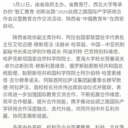
5月22日，由省政府主办，省教育厅、西北大学等承
办的“智汇教育·创新丝路”2026丝绸之路国际产学研用合
作会议暨教育合作交流活动、陕西省“中俄教育年”在西安
启动。
陕西省政协副主席孙科、阿拉伯国家联盟驻华代表处
主任艾哈迈德·穆斯塔法·法赫米·哈菲兹、中国—中亚机制
副秘书长库达伊别尔格诺夫·阿迪列特·巴克特别科维奇、
哈萨克斯坦国家自然科学院院士、里海大学校长努塞诺夫
·卓尔达斯别克·穆斯利莫维奇、俄罗斯鞑靼斯坦共和国总
统助理、鞑靼斯坦共和国科学院院士阿尔伯特·哈里索维
奇·吉尔穆季诺夫、阿联酋阿拉萨法集团副董事长穆罕默
德·阿拉萨法、我校校长孙庆伟出席启动仪式并致辞，表
示将进一步加强国际教育交流合作，不断拓展合作维度、
筑牢合作根基、提升合作效能，携手推动丝绸之路国际产
学研用合作深度融合、迭代升级，共同开创中外互利共
赢、协同发展新局面。
多家中外高校、机构及企业签署教育、科技、文化等