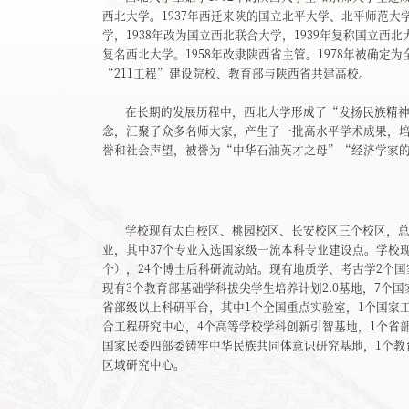
西北大学。1937年西迁来陕的国立北平大学、北平师范
学，1938年改为国立西北联合大学，1939年复称国立西
复名西北大学。1958年改隶陕西省主管。1978年被确
“211工程”建设院校、教育部与陕西省共建高校。
在长期的发展历程中，西北大学形成了“发扬民族精
念，汇聚了众多名师大家，产生了一批高水平学术成果，
誉和社会声望，被誉为“中华石油英才之母”“经济学家
学校现有太白校区、桃园校区、长安校区三个校区，总占
业，其中37个专业入选国家级一流本科专业建设点。学校现
个），24个博士后科研流动站。现有地质学、考古学2个
现有3个教育部基础学科拔尖学生培养计划2.0基地，7个
省部级以上科研平台，其中1个全国重点实验室，1个国家
合工程研究中心，4个高等学校学科创新引智基地，1个省
国家民委四部委铸牢中华民族共同体意识研究基地，1个教
区域研究中心。