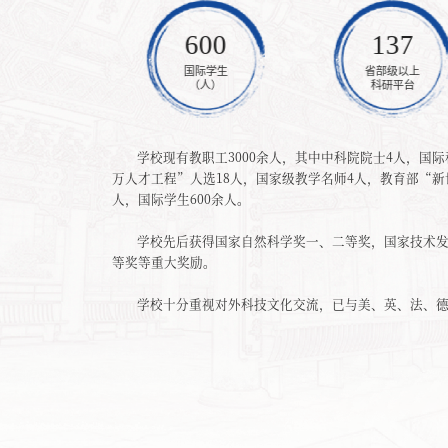
5400
600
137
研究生
国际学生
省部级以上
（人）
（人）
科研平台
学校现有教职工3000余人，其中中科院院士4人，国
万人才工程”人选18人，国家级教学名师4人，教育部“新世
人，国际学生600余人。
学校先后获得国家自然科学奖一、二等奖，国家技术
等奖等重大奖励。
学校十分重视对外科技文化交流，已与美、英、法、德