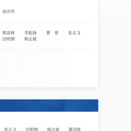
孙庆伟
陈富林
李振海
曹 蓉
张志飞
田明纲
韩志斌
张志飞
田明纲
韩志斌
董国强