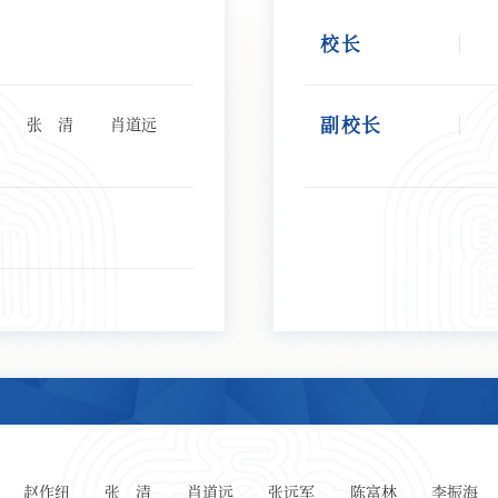
校长
副校长
张 清
肖道远
赵作纽
张 清
肖道远
张远军
陈富林
李振海