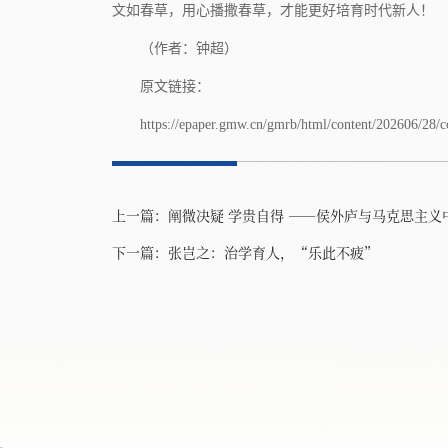
文如春草，用心播撒春草，才能更好培育时代新人！
（作者：钟超）
原文链接：
https://epaper.gmw.cn/gmrb/html/content/202606/28/
上一篇：
阐微决疑 学贵自得 ——侯外庐与马克思主义
下一篇：
张岂之：治学育人，“乐此不疲”