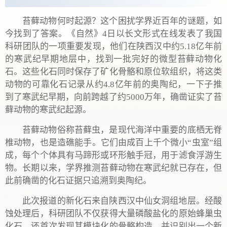
苔藓动物何时起源？这个困扰学界近百年的谜题，如
今找到了答案。《自然》4日以长文形式在线发表了我国
科研团队的一项重要发现，他们在陕西汉中约5.18亿年前
的寒武纪早期地层中，找到一批完好的微型苔藓动物化
石。这些化石同时保存了矿化骨骼和原位软组织，将这类
动物的可靠化石记录从约4.8亿年前的奥陶纪，一下子推
到了寒武纪早期，向前跨越了约5000万年，确凿证实了苔
藓动物的寒武纪起源。
苔藓动物俗称苔藓虫，是现代海洋中重要的底栖无脊
椎动物，也是造礁能手。它们由成百上千个微小“虫室”组
成，每个个体具有马蹄形或环形触手冠，用于滤食浮游生
物。长期以来，学界推测苔藓动物在寒武纪就已存在，但
此前确凿的化石证据只追溯到奥陶纪。
此次报道的新化石来自陕西汉中仙女洞组地层。经酸
蚀处理后，科研团队不仅获得大量磷酸盐化的原始蜂巢虫
化石，还首次发现其模块化的骨骼构造，并识别出一个新