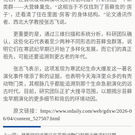
类群——大营蜂巢虫。“这相当于不仅找到了苔藓虫的‘房
子’，还看清了住在里面‘房客’的身体结构。”论文通讯作
者、西北大学教授张志飞说。
更重要的是，通过三维扫描和系统分析，科研团队确
认，这些化石代表着至少两种不同形态的苔藓虫群落，说
明它们在寒武纪早期已开始了多样化发展，而它们的真正
祖先，可能还要追溯到更古老的年代。
张志飞表示，这项发现为寒武纪生命大爆发这一著名
演化事件增添了新的证据，也表明今天海洋里众多的有壳
动物门类，其根脉几乎都能追溯到那个生命急剧演化的远
古时代。目前，研究团队正扩大搜寻范围，以期揭示苔藓
虫早期演化的更多细节和背后的环境动因。
原文链接：
https://www.stdaily.com/web/gdxw/2026-0
6/04/content_527507.html
上一篇：
最新研究成果证实苔藓动物门起源于寒武纪早期