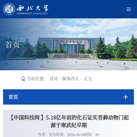
首页
当前位置：
首页
-
媒体西大
-
正文
首页
【中国科技网 】5.18亿年前的化石证实苔藓动物门起
源于寒武纪早期
作者：
发布时间：2026-06-04
阅读：
86