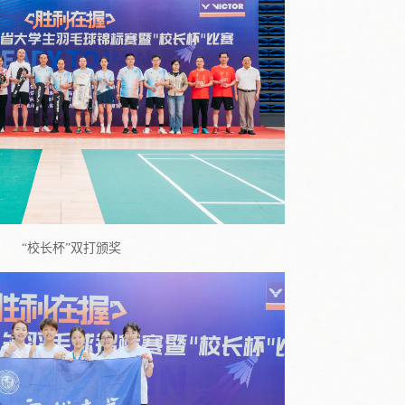
“校长杯”双打颁奖