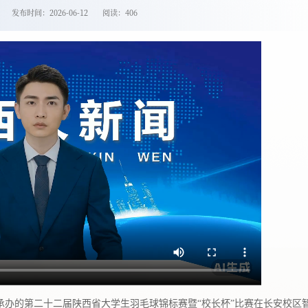
发布时间：2026-06-12
阅读：
406
承办的第二十二届陕西省大学生羽毛球锦标赛暨“校长杯”比赛在长安校区