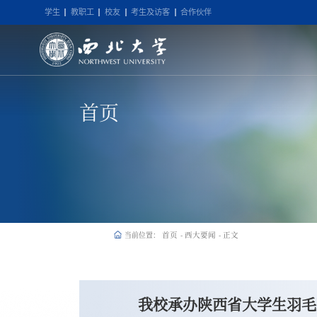
学生
教职工
校友
考生及访客
合作伙伴
首页
首页
西大要闻
正文
当前位置：
-
-
我校承办陕西省大学生羽毛