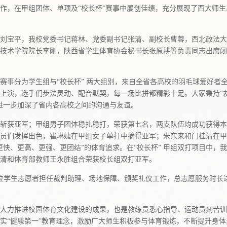
作，在甲组团体、单项及“校长杯”赛事中屡创佳绩，充分展现了西大师生
刘宝平，我校党委书记蒋林、党委副书记张清、副校长曹蓉，西北政法大
技术学院院长李刚，陕西省学生体育协会秘书长张原耕等负责同志出席闭
赛。赛事分为学生组与“校长杯” 两大组别，来自全省各高校的羽毛球爱好者
上演，选手们步法灵动、配合默契，每一场比拼都精彩十足。大家秉持“
进一步加深了省内各高校之间的沟通与友谊。
斩获亚军；甲组男子团体稳扎稳打，荣获第七名，两支队伍均成功获得本
员们发挥出色，崔琳婕在甲组女子单打中摘得亚军；朱东来和门桂清在甲
快、更高、更强、更团结”的体育追求。在“校长杯” 甲组双打项目中，
清和体育部教师王永胜组合荣获校长组双打亚军。
7位学生志愿者担任裁判助理、场地保障、颁奖礼仪工作，总志愿服务时长
大力推进校园体育文化建设的成果，也是教练员悉心指导、运动员刻苦训
实“健康第一”教育理念，激励广大师生积极参与体育锻炼，不断提升身体