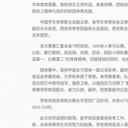
华体育馆落幕。我校师生主场作战，奋勇拼搏、团结协
扬向上精神与良好的校园体育风貌。
中国学生体育联合会副主席、省学生体育协会主席
副校长孙昊亮，西安体育学院副校长张葆欣，西安职业
式并颁奖。
本次赛事汇集全省79所高校，1400余人参与比
以赴、敢打敢拼。高远球、吊球、扣杀、网前小球轮番
谊第一、比赛第二”的体育精神，切磋球技的同时，也
团体赛中，我校甲组女子团体一路过关斩将，最终
省运会参赛资格，为学校争得了荣誉。单项赛事里，队
混合双打中勇夺冠军，强势卫冕，以强劲实力诠释了“更
参赛领导默契配合、奋力比拼，最终，校党委副书记张
学校场馆安排和办赛水平受到广泛好评。共有42
4020.5小时。
此次优异成绩的取得，是学校高度重视体育工作、
练、全体参赛师生共同努力的结果。学校将持续深入落