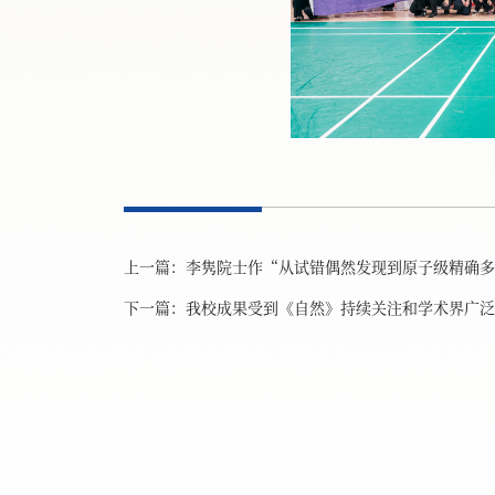
上一篇：
李隽院士作“从试错偶然发现到原子级精确多
下一篇：
我校成果受到《自然》持续关注和学术界广泛