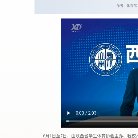
作者：体育部
6月1日至7日，由陕西省学生体育协会主办、我校