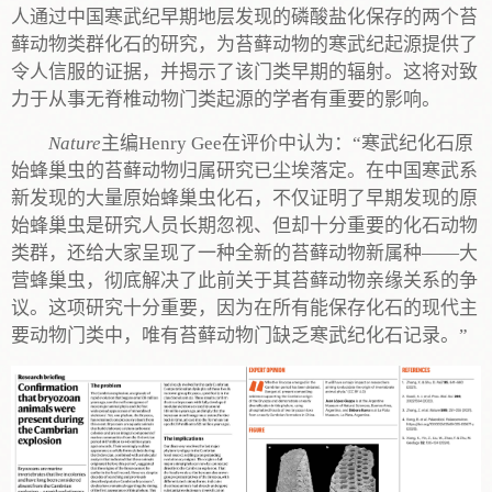
人通过中国寒武纪早期地层发现的磷酸盐化保存的两个苔
藓动物类群化石的研究，为苔藓动物的寒武纪起源提供了
令人信服的证据，并揭示了该门类早期的辐射。这将对致
力于从事无脊椎动物门类起源的学者有重要的影响。
Nature
主编Henry Gee在评价中认为：“寒武纪化石原
始蜂巢虫的苔藓动物归属研究已尘埃落定。在中国寒武系
新发现的大量原始蜂巢虫化石，不仅证明了早期发现的原
始蜂巢虫是研究人员长期忽视、但却十分重要的化石动物
类群，还给大家呈现了一种全新的苔藓动物新属种——大
营蜂巢虫，彻底解决了此前关于其苔藓动物亲缘关系的争
议。这项研究十分重要，因为在所有能保存化石的现代主
要动物门类中，唯有苔藓动物门缺乏寒武纪化石记录。”