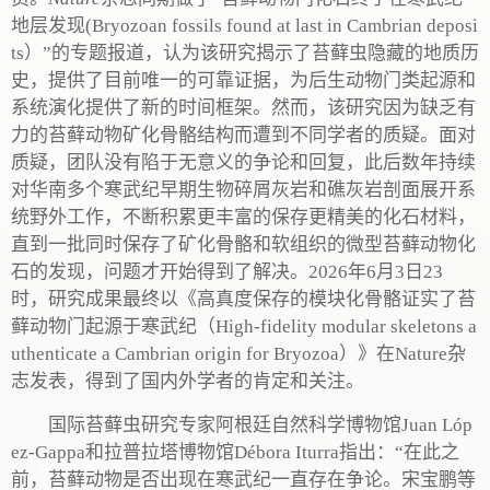
地层发现(Bryozoan fossils found at last in Cambrian deposi
ts）”的专题报道，认为该研究揭示了苔藓虫隐藏的地质历
史，提供了目前唯一的可靠证据，为后生动物门类起源和
系统演化提供了新的时间框架。然而，该研究因为缺乏有
力的苔藓动物矿化骨骼结构而遭到不同学者的质疑。面对
质疑，团队没有陷于无意义的争论和回复，此后数年持续
对华南多个寒武纪早期生物碎屑灰岩和礁灰岩剖面展开系
统野外工作，不断积累更丰富的保存更精美的化石材料，
直到一批同时保存了矿化骨骼和软组织的微型苔藓动物化
石的发现，问题才开始得到了解决。2026年6月3日23
时，研究成果最终以《高真度保存的模块化骨骼证实了苔
藓动物门起源于寒武纪（High-fidelity modular skeletons a
uthenticate a Cambrian origin for Bryozoa）》在Nature杂
志发表，得到了国内外学者的肯定和关注。
国际苔藓虫研究专家阿根廷自然科学博物馆Juan Lóp
ez-Gappa和拉普拉塔博物馆Débora Iturra指出：“在此之
前，苔藓动物是否出现在寒武纪一直存在争论。宋宝鹏等