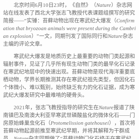
北京时间6月10日23时，《自然》（
Nature
）杂志网
站在线发表了西北大学张志飞教授代表课题组撰写的研究
简报——“实锤：苔藓动物出现在寒武纪大爆发（
Confirm
ation that bryozoan animals were present during the Cambri
an explosion
）”一文，同期刊发了国际同行和
Nature
杂志
主编的评论文章。
寒武纪大爆发是地质历史上最重要的动物门类起源和
辐射事件，见证了几乎所有现生动物门类的最早化石记录
在寒武纪地层中的快速出现。苔藓动物是现代海洋重要底
栖动物，学界长期推测其存在寒武纪祖先类型，但因化石
个体微小、难以甄别，始终缺乏有力的化石证据，成为寒
武纪大爆发研究中最难啃的硬骨头。
2021年，张志飞教授指导的研究生在
Nature
报道了陕
南镇巴及南澳大利亚早寒武世磷酸盐化的微体化石——门
房原始蜂巢虫化石（
Protomelission gatehousei
），首次将
苔藓动物起源前推至寒武纪早期，并将其解释为干群成
员。
Nature
杂志同期做了“苔藓动物门化石终于在寒武纪