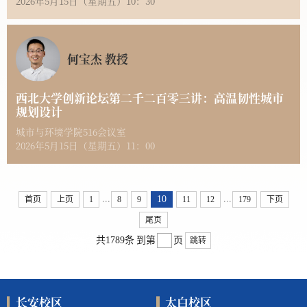
2026年5月15日（星期五）10：30
何宝杰 教授
西北大学创新论坛第二千二百零三讲：高温韧性城市
规划设计
城市与环境学院516会议室
2026年5月15日（星期五）11：00
...
...
10
首页
上页
1
8
9
11
12
179
下页
尾页
共1789条
到第
页
跳转
长安校区
太白校区