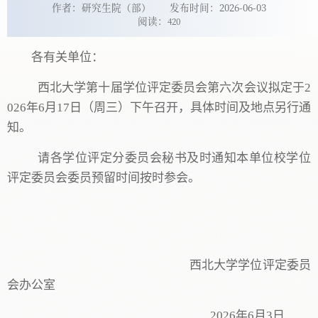
作者：研究生院（部）
发布时间：2026-06-03
阅读：
420
各有关单位：
西北大学第
十
届学位评定委员会第
六
次会议拟定于
2
02
6
年
6
月
17
日（周
三
）
下午
召开，具体时间及地点另行通
知。
请各学位评定分委员会秘书及时通知本单位校学位
评定委员会委员预留时间按时参会。
西北大学学位评定委员
会办公室
202
6
年
6
月
3
日