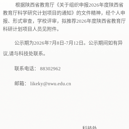
根据
陕西省教育厅
《
关于组织申报
202
6
年度陕西省
教育厅科学研究计划项目的通知
》
的
文件精神，经个人申
报、
形式审查
，
学校评审，
拟推荐
2026
年度陕西省教育厅
科研计划项目人员见附件。
公示期为
202
6
年
7
月
8
日
-
7
月
12
日。公示期间如有异
议
,
请与科技处联系。
联系电话：
88302962
邮箱：
likeky@nwu.edu.cn
科技处