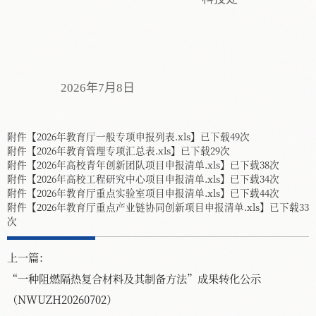
202
6
年
7
月
8
日
附件【
2026年教育厅一般专项申报列表.xls
】已下载
49
次
附件【
2026年教育管理专项汇总表.xls
】已下载
29
次
附件【
2026年高校青年创新团队项目申报清单.xls
】已下载
38
次
附件【
2026年高校工程研究中心项目申报清单.xls
】已下载
34
次
附件【
2026年教育厅重点实验室项目申报清单.xls
】已下载
44
次
附件【
2026年教育厅重点产业链协同创新项目申报清单.xls
】已下载
33
次
上一篇：
“一种阻燃隔热复合材料及其制备方法”成果转化公示
（NWUZH20260702）