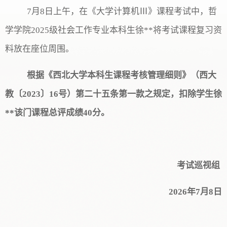
7
月
8
日上午，在《
大学计算机
Ⅲ
》课程考试中，
哲
学
学院
202
5级
社会工作
专业本科生
徐**
将考试课程复习资
料放在座位周围
。
根据《西北大学本科生课程考核管理细则》（西大
教〔
20
23
〕
1
6
号）第二十
五
条第一款之规定，
扣除
学生
徐
**该门课程
总评成绩
40分。
考试巡视组
202
6年
7
月
8
日