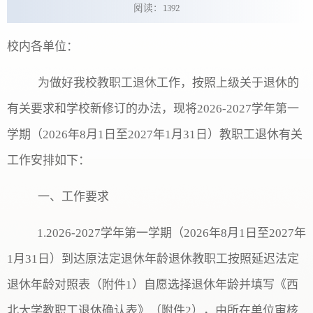
阅读：
1392
校内各单位：
为做好我校教职工退休工作，按照上级关于退休的
有关要求和学校新修订的办法，现将
202
6
-202
7
学年第
一
学期（
202
6
年
8
月
1日至202
7
年
1
月
31日）教职工退休有关
工作安排如下：
一、工作要求
1.202
6
-202
7
学年第
一
学期（
202
6
年
8
月
1日至202
7
年
1
月
31日）到达原法定退休年龄
退休教职工按照
延迟法定
退休年龄对照表
（附件
1）自愿选择退休年龄并填写《西
北大学教职工退休确认表》（附件
2
），由所在单位审核