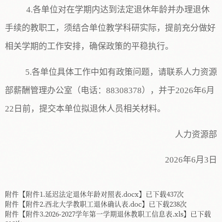
4.
各单位对在学期内达到法定退休年龄并办理退休
手续的教职工，须结合单位教学科研实际，提前充分做好
相关学期的工作安排
，确保政策的平稳执行。
5.各单位具体工作中如有政策问题，请联系
人力资源
部薪酬管理办公室（电话：
88308378），并于202
6
年
6
月
22
日前，提交本单位拟退休人员相关材料。
人力资源部
202
6
年
6
月
3
日
附件【
附件1.延迟法定退休年龄对照表.docx
】已下载
437
次
附件【
附件2.西北大学教职工退休确认表.doc
】已下载
238
次
附件【
附件3.2026-2027学年第一学期退休教职工信息表.xls
】已下载