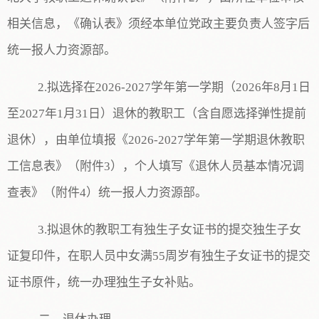
相关信息，《确认表》须经本单位党政主要负责人签字后
统一报人力资源部
。
2.拟
选择
在
202
6
-202
7
学年第
一
学期（
202
6
年
8
月
1日
至202
7
年
1
月
31日）退休的
教职工（含自愿选择弹性提前
退休）
，由单位填报《
202
6
-202
7
学年第
一
学期退休教职
工信息表》（附件
3
），个人填写《退休人员基本情况调
查表》（附件
4
）统一报人力资源部。
3.拟退休的
教职工
有独生子女证书的提交独生子女
证复印件，在职人员中女满
55周岁有独生子女证书的提交
证书原件，统一办理独生子女补贴。