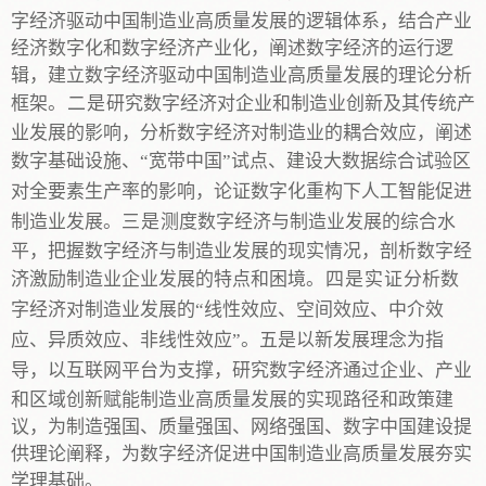
字经济驱动中国制造业高质量发展的逻辑体系，结合产业
经济数字化和数字经济产业化，阐述数字经济的运行逻
辑，建立数字经济驱动中国制造业高质量发展的理论分析
框架
。二是
研究数字经济对企业和制造业创新及其传统产
业发展的影响，分析数字经济对制造业的耦合效应，
阐述
数字基础设施
、
“宽带中国”试点、建设大数据综合试验区
对全要素生产率的影响
，论证数字化重构下人工智能促进
制造业发展
。
三是
测度数字经济与制造业发展的综合水
平，把握数字经济与制造业发展的现实情况，剖析数字经
济激励制造业企业发展的特点和困境
。四是实证
分析数
字经济对制造业发展的
“线性效应、空间效应、中介效
应、异质效应、非线性效应”。五是以新发展理念为指
导，以互联网平台为支撑，研究数字经济通过企业
、
产业
和区域创新赋能制造业高质量发展的实现路径和政策建
议，
为制造强国、质量强国、网络强国、数字中国建设提
供理论阐释，为数字经济促进中国制造业高质量发展夯实
学理基础。