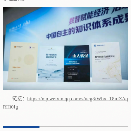
链接：
https://mp.weixin.qq.com/s/ucg8iWbx_T8ufZAq
RHi0Ig