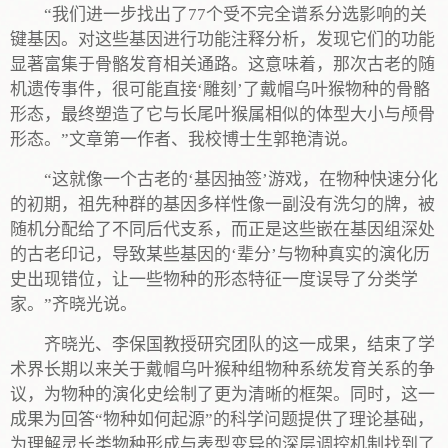
“我们进一步找出了77个受不完全谱系分选影响的关
键基因。对这些基因进行功能注释分析，发现它们的功能
显著富集于骨骼发育相关通路。这意味着，那次古老的随
机遗传事件，很可能直接‘雕刻’了戴帽乌叶猴物种的骨骼
形态，最终塑造了它与长尾叶猴属相似的体型大小与颅骨
形态。”文章第一作者、我校博士生郭艳清说。
“这就像一个古老的‘基因抽签’游戏，在物种快速分化
的初期，祖先种群的基因多样性像一副没有洗匀的牌，被
随机分配给了不同后代支系，而正是这些嵌在基因组深处
的古老印记，导致某些基因的‘辈分’与物种真实的演化历
史出现错位，让一些物种的形态特征一度误导了分类学
家。”齐晓光说。
齐晓光、李保国教授研究团队的这一成果，结束了学
术界长期以来关于戴帽乌叶猴种组物种系统发育关系的争
议，为物种的演化史绘制了更为清晰的框架。同时，这一
成果为回答“物种如何起源”的科学问题提供了理论基础，
为理解灵长类物种形成与表型变异的深层调控机制找到了