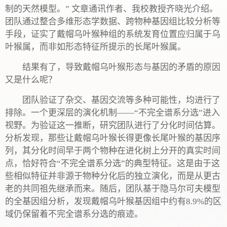
制的天然模型。” 文章通讯作者、我校教授齐晓光介绍。
团队通过整合多维形态学数据、跨物种基因组比较分析等
手段，证实了戴帽乌叶猴种组的系统发育位置应归属于乌
叶猴属，而非如形态特征所提示的长尾叶猴属。
结果有了，导致戴帽乌叶猴形态与基因的矛盾的原因
又是什么呢？
团队验证了杂交、基因交流等多种可能性，均进行了
排除。一个更深层的演化机制——“不完全谱系分选”进入
视野。为验证这一推断，研究团队进行了分化时间估算。
分析发现，那些让戴帽乌叶猴长得更像长尾叶猴的基因序
列，其分化时间早于两个物种在进化树上分开的真实时间
点，恰好符合“不完全谱系分选”的典型特征。这是由于这
些相似特征并非源于物种分化后的独立演化，而是从更古
老的共同祖先继承而来。随后，团队基于隐马尔可夫模型
的全基因组分析，发现戴帽乌叶猴基因组中约有8.9%的区
域仍保留着不完全谱系分选的痕迹。