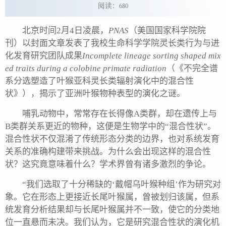
阅读：
680
北京时间2月4日凌晨，
PNAS
（美国国家科学院院
刊）以封面文章发表了我校生命科学学院灵长类行为与进
化发育研究团队成果
Incomplete lineage sorting shaped mix
ed traits during a colobine primate radiation
（《不完全谱
系分选塑造了叶猴亚科灵长类辐射演化中的混合性
状》），揭示了亚洲叶猴物种表型的演化之谜。
哺乳动物中，常常存在长得像A类群，却在遗传上与
B类群关系更近的物种，这便是生物学中的“混合性状”。
混合性状不仅混淆了传统形态分类的边界，也对系统发育
关系的准确构建带来挑战。为什么会出现这样的混合性
状？这究竟意味着什么？学术界曾有诸多激烈的争论。
“我们选取了十分稀缺的‘戴帽乌叶猴种组’作为研究对
象。它在形态上更接近长尾叶猴属，曾被划归该属，但系
统发育分析结果却与长尾叶猴属并不一致，使它的分类地
位一直悬而未决。我们认为，它是研究混合性状的演化机