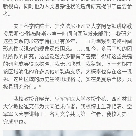
新视角，同时也为人类复杂性状的遗传研究提供了重要参
考。
美国科学院院士、宾夕法尼亚州立大学阿瑟顿讲席教
授尼娜•G•雅布隆斯基第一时间向团队发来邮件：“我研究
这些支系的形态学特征已有多年，一直为观察到的物种间
形态性状混杂的现象深感困惑。……如今，多亏了您的团
队所做的研究，这些谜题大多都有了答案！得知这些关键
的研究成果得以揭晓，我无比欣慰。我猜想，同一时期在
该区域演化的许多其他哺乳类支系，大概率也存在这一现
象。这片区域的历史生物地理格局，实在是复杂至极，又
极具研究价值。”
我校教授齐晓光、空军军医大学教授李蓓、西南林业
大学教授崔亮伟为共同通讯作者，我校博士生郭艳清、空
军军医大学讲师王一名为文章共同第一作者，我校为第一
完成单位。