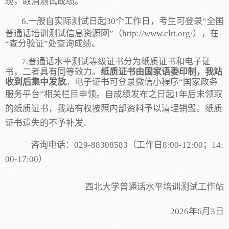
现，取消
测试
成绩。
6
.
一般自实际测试日起
3
0
个工作日，考生可登录
“全国
普通话培训测试信息资源网”（http://www.cltt.org/），在
“查分验证”
处查询成绩
。
7
.普通话水平测试等级证书分为纸质证书和电子证
书，二者具有同等效力。
纸质证书由国
家语委
印制，
我站
收到后集中
发放
。电子证书可登录
微信小程序
“国家政务
服务平台”相关栏目申领
。
自成绩发布之日起
1年后未领取
的纸质证书，我站有权按照内部资料予以清理销毁。纸质
证书遗失的不予补发。
咨询电话：
029-88308583（
工作日
8:00-12:00；14:
00-17:00
）
西北大学普通话水平培训测试工作站
2026年
6
月
3
日