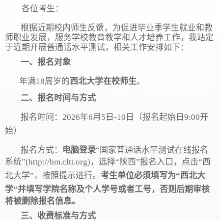
各位考生：
根据近期校内师生反馈
，
为促进毕业季学生就业和教
师职业发展，服务学校教育教学和人才培养工作，
我站
定
于近期开展普通话
水平
测试
，
相关
工作安排
如下：
一、报名对象
年满
18周岁的
西北大学在校师生
。
二、报名时间与方式
报名时间：
2
02
6年
6
月
5
日
-1
0
日（报名起始日
9:00开
始）
报名方式：
电脑登录
“国家普通话水平测试在线报名
系统”(http://bm.cltt.org)，选择“陕西”报名入口，
点击
“西
北大学”，
按照提示
进行
。
考生单位必须填写为
“
西北
大
学
”并填写学院名称
及个人学号或者工号
，否则后期审核
将被删除报名信息
。
三、收费标准与方式