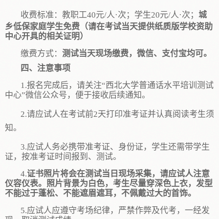
收费标准：
教职工
40
元
/人·次；学生
20
元
/人·次；
城
乡低保家庭学生免费（请在考试当天提供纸质版学校资助
中心开具的相关证明）
缴费方式
：
测试当天现场缴费，
微信、支付宝均可。
四、注意事项
1.报名完成后，请关注“西北大学普通话水平培训测试
中心”微信公众号，便于接收后续通知。
2.请
应试人
在考试前
2天打印准考证并认真阅读考生须
知。
3
.应试人
务必携带准考证、身份证，学生还需带学生
证，按准考证时间
报到、测试
。
4
.
证书照片将会在测试当日现场采集
，
请应试人注意
仪容仪表。
照片背景为白色，考生
尽量穿深色上衣，发型
不能过于蓬松、不能遮眉遮耳，不佩戴过大的首饰。
5
.应试人应遵守考场纪律
，
严禁作弊及代考，一经发