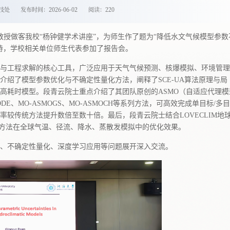
技处
发布时间：2026-06-02
阅读：
220
教授做客我校“杨钟健学术讲座”，为师生作了题为“降低水文气候模型参数
持，学校相关单位师生代表参加了报告会。
与工程求解的核心工具，广泛应用于天气气候预测、核爆模拟、环境管理
绍了模型参数优化与不确定性量化方法，阐释了SCE‑UA算法原理与局
高耗时模型。段青云院士重点介绍了其团队原创的ASMO（自适应代理模
ODE、MO‑ASMOGS、MO‑ASMOCH等系列方法，可高效完成单目标/多
较传统方法提升数倍至数十倍。最后，段青云院士结合LOVECLIM地
系列方法在全球气温、径流、降水、蒸散发模拟中的优化效果。
、不确定性量化、深度学习应用等问题展开深入交流。