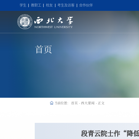
学生
教职工
校友
考生及访客
合作伙伴
首页
首页
西大要闻
正文
当前位置：
-
-
段青云院士作“降