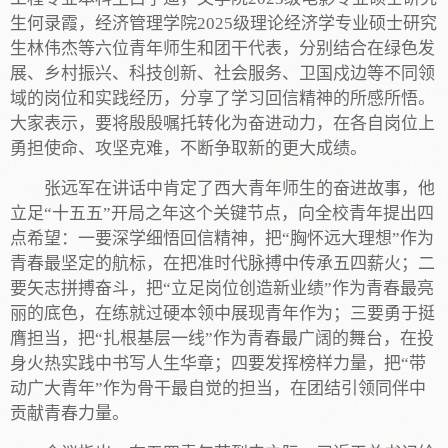
生何录霞，经济管理学院2025级理论经济学专业硕士研究
生林伟杰等六位青年师生和团干代表，分别结合在绿色发
展、乡村振兴、科技创新、社会服务、卫国戍边等不同领
域的岗位和实践经历，分享了学习回信精神的所感所悟。
大家表示，要将殷殷嘱托转化为奋进动力，在各自岗位上
勇担使命、攻坚克难，不断争取新的更大成绩。
张远军在讲话中肯定了西大青年师生的奋进故事，他
立足“十五五”开局之年这个关键节点，向全校青年提出四
点希望：一要深学细悟回信精神，把“胸怀远大理想”作为
青春最坚定的航标，在把准时代脉搏中传承五四薪火；二
要矢志拼搏奋斗，把“立足岗位创造新业绩”作为青春最亮
丽的底色，在练就过硬本领中展现青年作为；三要勇于挺
膺担当，把“扎根基层一线”作为青春最广阔的舞台，在投
身火热实践中书写人生华章；四要发挥榜样力量，把“带
动广大青年”作为骨干最自觉的担当，在团结引领同伴中
贡献青春力量。