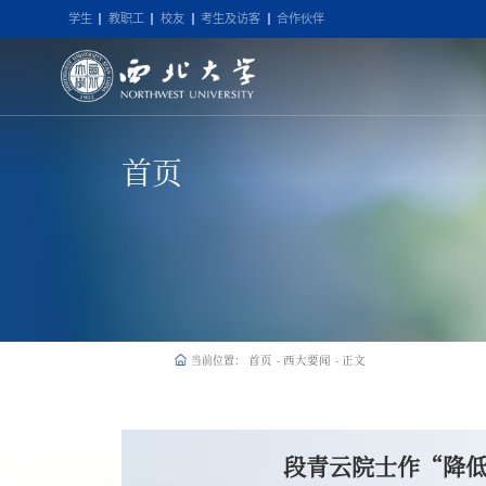
学生
教职工
校友
考生及访客
合作伙伴
首页
首页
西大要闻
正文
当前位置：
-
-
段青云院士作“降