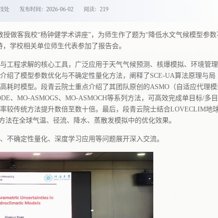
技处
发布时间：2026-06-02
阅读：
219
教授做客我校“杨钟健学术讲座”，为师生作了题为“降低水文气候模型参数
持，学校相关单位师生代表参加了报告会。
与工程求解的核心工具，广泛应用于天气气候预测、核爆模拟、环境管理
绍了模型参数优化与不确定性量化方法，阐释了SCE‑UA算法原理与局
高耗时模型。段青云院士重点介绍了其团队原创的ASMO（自适应代理模
ODE、MO‑ASMOGS、MO‑ASMOCH等系列方法，可高效完成单目标/多
较传统方法提升数倍至数十倍。最后，段青云院士结合LOVECLIM地
系列方法在全球气温、径流、降水、蒸散发模拟中的优化效果。
、不确定性量化、深度学习应用等问题展开深入交流。