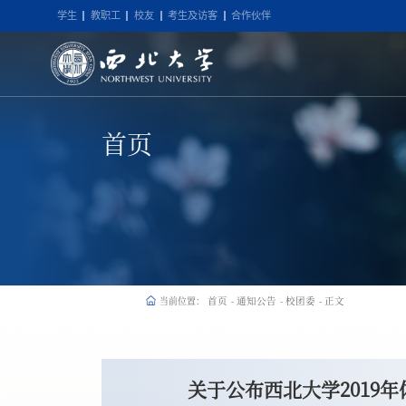
学生
教职工
校友
考生及访客
合作伙伴
首页
首页
通知公告
校团委
正文
当前位置：
-
-
-
关于公布西北大学2019