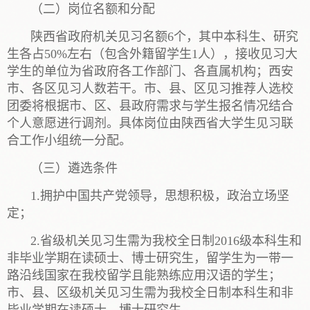
（二）岗位名额和分配
陕西省政府机关见习名额6个，其中本科生、研究
生各占50%左右（包含外籍留学生1人），接收见习大
学生的单位为省政府各工作部门、各直属机构；西安
市、各区见习人数若干。市、县、区见习推荐人选校
团委将根据市、区、县政府需求与学生报名情况结合
个人意愿进行调剂。具体岗位由陕西省大学生见习联
合工作小组统一分配。
（三）遴选条件
1.拥护中国共产党领导，思想积极，政治立场坚
定；
2.省级机关见习生需为我校全日制2016级本科生和
非毕业学期在读硕士、博士研究生，留学生为一带一
路沿线国家在我校留学且能熟练应用汉语的学生；
市、县、区级机关见习生需为我校全日制本科生和非
毕业学期在读硕士、博士研究生。