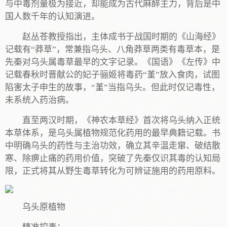
与中毒剂量极为接近，却能成为古代麻醉主力，背后是中
国人数千年的认知演进。
赵丛苍教授指出，主体成书于战国时期的《山海经》
记载有“莽草”，常兼指乌头、八角莽草两类有毒草本，是
先秦对乌头属毒草最早的文字记录。《国语》《左传》中
记载春秋时晋献公的妃子骊姬将毒药“堇”放入食肉，试图
陷害太子申生的故事，“堇”当指乌头。但此时仅记毒性，
未系统入药治病。
直至两汉时期，《神农本草经》首次将乌头纳入正统
本草体系，是乌头属植物规范化药用的最早典籍记载。书
中明确乌头的药性与主治功效，确立其辛温走窜、破结散
寒、除痹止痛的药用价值，突破了先秦仅识其毒的认知局
限，正式将其从野生毒草转化为可辨证施用的药用原料。
乌头原植物