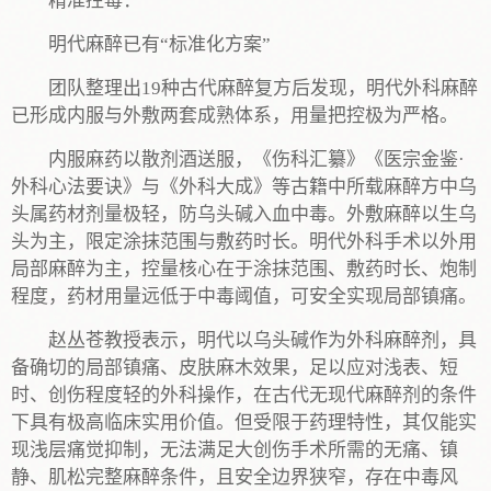
精准控毒：
明代麻醉已有“标准化方案”
团队整理出19种古代麻醉复方后发现，明代外科麻醉
已形成内服与外敷两套成熟体系，用量把控极为严格。
内服麻药以散剂酒送服，《伤科汇纂》《医宗金鉴·
外科心法要诀》与《外科大成》等古籍中所载麻醉方中乌
头属药材剂量极轻，防乌头碱入血中毒。外敷麻醉以生乌
头为主，限定涂抹范围与敷药时长。明代外科手术以外用
局部麻醉为主，控量核心在于涂抹范围、敷药时长、炮制
程度，药材用量远低于中毒阈值，可安全实现局部镇痛。
赵丛苍教授表示，明代以乌头碱作为外科麻醉剂，具
备确切的局部镇痛、皮肤麻木效果，足以应对浅表、短
时、创伤程度轻的外科操作，在古代无现代麻醉剂的条件
下具有极高临床实用价值。但受限于药理特性，其仅能实
现浅层痛觉抑制，无法满足大创伤手术所需的无痛、镇
静、肌松完整麻醉条件，且安全边界狭窄，存在中毒风