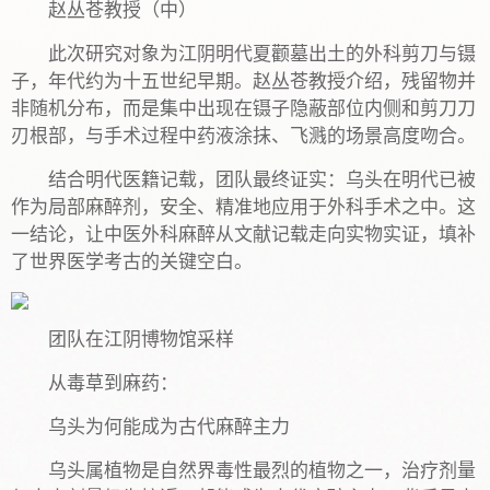
赵丛苍教授（中）
此次研究对象为江阴明代夏颧墓出土的外科剪刀与镊
子，年代约为十五世纪早期。赵丛苍教授介绍，残留物并
非随机分布，而是集中出现在镊子隐蔽部位内侧和剪刀刀
刃根部，与手术过程中药液涂抹、飞溅的场景高度吻合。
结合明代医籍记载，团队最终证实：乌头在明代已被
作为局部麻醉剂，安全、精准地应用于外科手术之中。这
一结论，让中医外科麻醉从文献记载走向实物实证，填补
了世界医学考古的关键空白。
团队在江阴博物馆采样
从毒草到麻药：
乌头为何能成为古代麻醉主力
乌头属植物是自然界毒性最烈的植物之一，治疗剂量