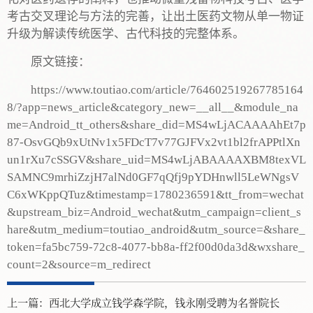
考古交叉理论与方法的完善，让出土医药文物从单一物证
升级为解读传统医学、古代科技的完整体系。
原文链接：
https://www.toutiao.com/article/764602519267785164
8/?app=news_article&category_new=__all__&module_na
me=Android_tt_others&share_did=MS4wLjACAAAAhEt7p
87-OsvGQb9xUtNv1x5FDcT7v77GJFVx2vt1bl2frAPPtlXn
un1rXu7cSSGV&share_uid=MS4wLjABAAAAXBM8texVL
SAMNC9mrhiZzjH7alNd0GF7qQfj9pYDHnwll5LeWNgsV
C6xWKppQTuz&timestamp=1780236591&tt_from=wechat
&upstream_biz=Android_wechat&utm_campaign=client_s
hare&utm_medium=toutiao_android&utm_source=&share_
token=fa5bc759-72c8-4077-bb8a-ff2f00d0da3d&wxshare_
count=2&source=m_redirect
上一篇：
西北大学成立钱学森学院，钱永刚受聘为名誉院长