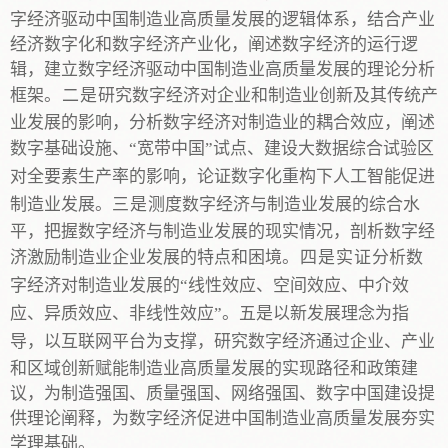
字经济驱动中国制造业高质量发展的逻辑体系，结合产业
经济数字化和数字经济产业化，阐述数字经济的运行逻
辑，建立数字经济驱动中国制造业高质量发展的理论分析
框架
。二是
研究数字经济对企业和制造业创新及其传统产
业发展的影响，分析数字经济对制造业的耦合效应，
阐述
数字基础设施
、
“宽带中国”试点、建设大数据综合试验区
对全要素生产率的影响
，论证数字化重构下人工智能促进
制造业发展
。
三是
测度数字经济与制造业发展的综合水
平，把握数字经济与制造业发展的现实情况，剖析数字经
济激励制造业企业发展的特点和困境
。四是实证
分析数
字经济对制造业发展的
“线性效应、空间效应、中介效
应、异质效应、非线性效应”。五是以新发展理念为指
导，以互联网平台为支撑，研究数字经济通过企业
、
产业
和区域创新赋能制造业高质量发展的实现路径和政策建
议，
为制造强国、质量强国、网络强国、数字中国建设提
供理论阐释，为数字经济促进中国制造业高质量发展夯实
学理基础。