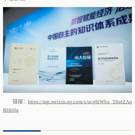
链接：
https://mp.weixin.qq.com/s/ucg8iWbx_T8ufZAq
RHi0Ig